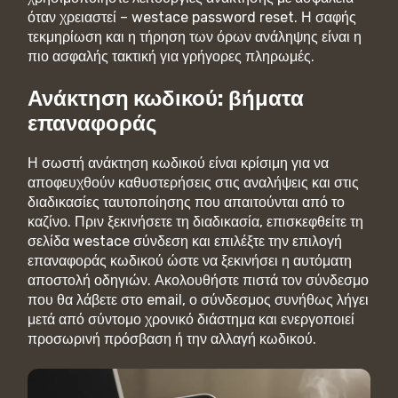
όταν χρειαστεί – westace password reset. Η σαφής
τεκμηρίωση και η τήρηση των όρων ανάληψης είναι η
πιο ασφαλής τακτική για γρήγορες πληρωμές.
Ανάκτηση κωδικού: βήματα
επαναφοράς
Η σωστή ανάκτηση κωδικού είναι κρίσιμη για να
αποφευχθούν καθυστερήσεις στις αναλήψεις και στις
διαδικασίες ταυτοποίησης που απαιτούνται από το
καζίνο. Πριν ξεκινήσετε τη διαδικασία, επισκεφθείτε τη
σελίδα westace σύνδεση και επιλέξτε την επιλογή
επαναφοράς κωδικού ώστε να ξεκινήσει η αυτόματη
αποστολή οδηγιών. Ακολουθήστε πιστά τον σύνδεσμο
που θα λάβετε στο email, ο σύνδεσμος συνήθως λήγει
μετά από σύντομο χρονικό διάστημα και ενεργοποιεί
προσωρινή πρόσβαση ή την αλλαγή κωδικού.