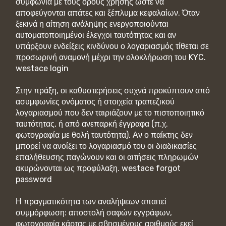
συμφωνία με τους όρους χρήσης ώστε να
αποφεύγονται απάτες και ξέπλυμα κεφαλαίων. Όταν
ξεκινά η αίτηση ανάληψης ενεργοποιούνται
αυτοματοποιημένοι έλεγχοι ταυτότητας και αν
υπάρξουν ενδείξεις κινδύνου ο λογαριασμός τίθεται σε
προσωρινή αναμονή μέχρι την ολοκλήρωση του KYC.
westace login
Στην πράξη, οι καθυστερήσεις συχνά προκύπτουν από
ασυμφωνίες ονόματος ή στοιχεία τραπεζικού
λογαριασμού που δεν ταιριάζουν με το πιστοποιητικό
ταυτότητας, ή από ανεπαρκή έγγραφα (π.χ.
φωτογραφία με θολή ταυτότητα). Αν ο παίκτης δεν
μπορεί να ανοίξει το λογαριασμό του οι διαδικασίες
επαλήθευσης παγώνουν και οι αιτήσεις πληρωμών
ακυρώνονται ως προφύλαξη. westace forgot
password
Η πραγματικότητα των αναλήψεων απαιτεί
συμμόρφωση: αποστολή σαφών εγγράφων,
φωτογραφία κάρτας με σβησμένους αριθμούς εκεί