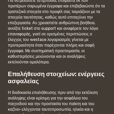
Για να μειώσετε τα εμπόδια, ετοιμάστε εκ των
προτέρων σαρωμένα έγγραφα και επιβεβαιώστε ότι τα
τραπεζικά στοιχεία στο προφίλ σας ταιριάζουν με τα
στοιχεία ταυτότητας, καθώς αυτό επιταχύνει την
επεξεργασία. Αν χρειαστείτε ανθρώπινη βοήθεια,
ανοίξτε ticket στο support και αναφέρετε τον λόγο
επαναφοράς, γιατί σε ορισμένες περιπτώσεις ο
έλεγχος του westace λογαριασμός γίνεται με
προτεραιότητα όταν παρέχονται πλήρη και σαφή
έγγραφα. Με συστηματική προετοιμασία, οι
καθυστερήσεις μειώνονται και οι αναλήψεις
εκτελούνται ομαλότερα.
Επαλήθευση στοιχείων: ενέργειες
ασφαλείας
Η διαδικασία επαλήθευσης πριν από την εκτέλεση
ανάληψης είναι κρίσιμη για την ασφάλεια του
παιχνιδιού και την προστασία του παίκτη και του
καζίνο· ελέγχονται ταυτοπροσωπία, ηλικία και η