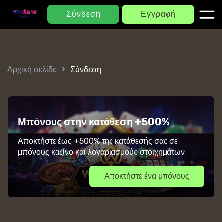
Σύνδεση
Εγγραφή
Αρχική σελίδα
Σύνδεση
Μπόνους στην κατάθεση +500%
Αποκτήστε έως +500% της κατάθεσής σας σε
μπόνους καζίνο και λογαριασμούς στοιχημάτων
Αποκτήστε ένα μπόνους