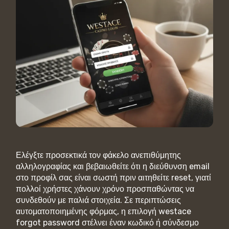
Ελέγξτε προσεκτικά τον φάκελο ανεπιθύμητης
αλληλογραφίας και βεβαιωθείτε ότι η διεύθυνση email
στο προφίλ σας είναι σωστή πριν αιτηθείτε reset, γιατί
πολλοί χρήστες χάνουν χρόνο προσπαθώντας να
συνδεθούν με παλιά στοιχεία. Σε περιπτώσεις
αυτοματοποιημένης φόρμας, η επιλογή westace
forgot password στέλνει έναν κωδικό ή σύνδεσμο