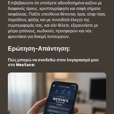
Επιβεβαιώστε ότι επιλέγετε αδειοδοτημένα καζίνο με
διαφανείς όρους, κρυπτογράφηση και σαφή σήματα
ασφάλειας. Παίξτε υπεύθυνα θέτοντας όρια, stop-loss,
περιόδους ψύξης και με συνειδητό έλεγχο της
συμπεριφοράς σας, και εάν θέλετε, εξερευνήστε με
μέτρο μπόνους, κωδικούς προσφορών και νέα
φρουτάκια για δοκιμή λειτουργιών.
Ερώτηση-Απάντηση:
Πώς μπορώ να συνδεθώ στον λογαριασμό μου
στο Westace;