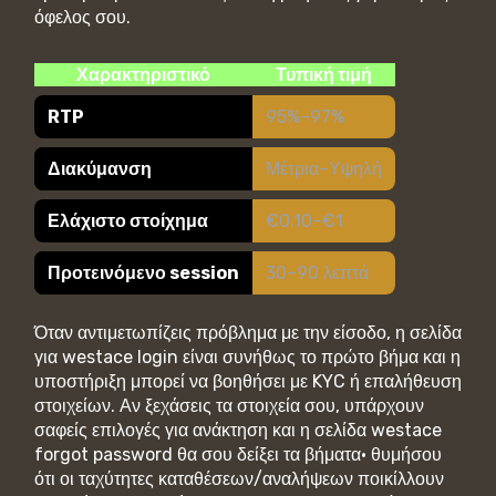
όφελος σου.
Χαρακτηριστικό
Τυπική τιμή
RTP
95%–97%
Διακύμανση
Μέτρια–Υψηλή
Ελάχιστο στοίχημα
€0.10–€1
Προτεινόμενο session
30–90 λεπτά
Όταν αντιμετωπίζεις πρόβλημα με την είσοδο, η σελίδα
για westace login είναι συνήθως το πρώτο βήμα και η
υποστήριξη μπορεί να βοηθήσει με KYC ή επαλήθευση
στοιχείων. Αν ξεχάσεις τα στοιχεία σου, υπάρχουν
σαφείς επιλογές για ανάκτηση και η σελίδα westace
forgot password θα σου δείξει τα βήματα· θυμήσου
ότι οι ταχύτητες καταθέσεων/αναλήψεων ποικίλλουν